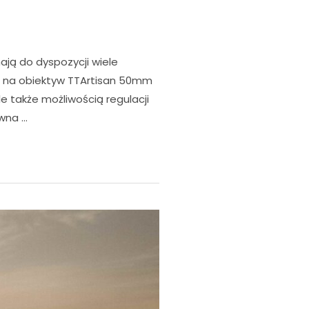
ą do dyspozycji wiele
ę na obiektyw TTArtisan 50mm
ale także możliwością regulacji
ywna …