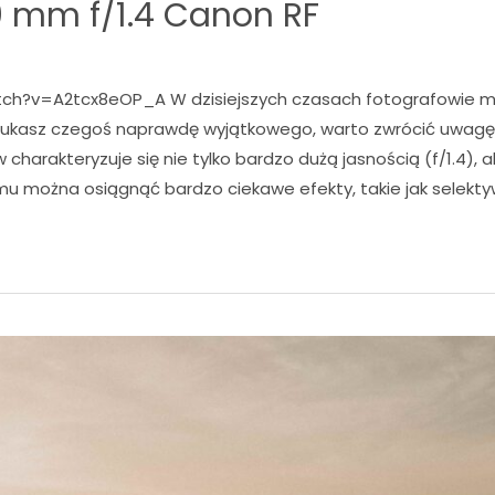
50 mm f/1.4 Canon RF
h?v=A2tcx8eOP_A W dzisiejszych czasach fotografowie maj
 szukasz czegoś naprawdę wyjątkowego, warto zwrócić uwag
w charakteryzuje się nie tylko bardzo dużą jasnością (f/1.4), 
 temu można osiągnąć bardzo ciekawe efekty, takie jak selekt