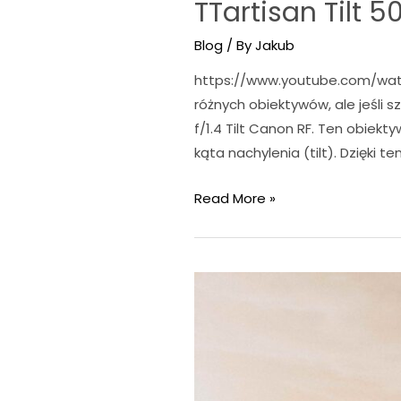
TTartisan Tilt 
Blog
/ By
Jakub
https://www.youtube.com/watc
różnych obiektywów, ale jeśli
f/1.4 Tilt Canon RF. Ten obiekty
kąta nachylenia (tilt). Dzięki
TTartisan
Read More »
Tilt
50
mm
f/1.4
Canon
RF